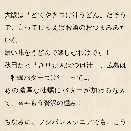
大阪は「どてやきつけ汁うどん」だそう
で、言ってしまえばお酒のおつまみみた
いな
濃い味をうどんで楽しむわけです！
秋田だと「きりたんぽつけ汁」、広島は
「牡蠣バターつけ汁」って…。
あの濃厚な牡蠣にバターが加わるなん
て、🦪🧈もう贅沢の極み！
ちなみに、フジパレスシニアでも、こう