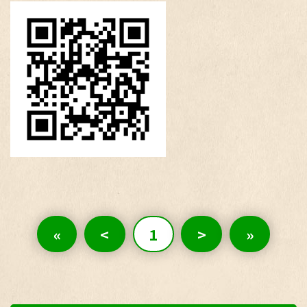
«
<
1
>
»