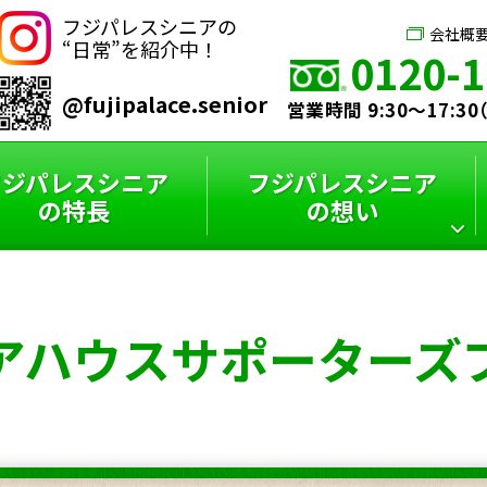
フジパレスシニアの
会社概
“日常”を紹介中！
0120-1
@fujipalace.senior
営業時間 9:30～17:3
フジパレスシニア
フジパレスシニア
の特長
の想い
シニアハウス
フジパレスシニア
スタッフインタビュー
フジパレスシニアと
アハウス
サポーターズ
サポーターズブログ
特選コラム
は？