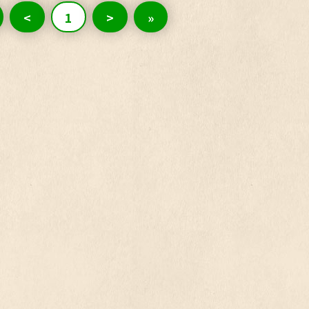
<
1
>
»