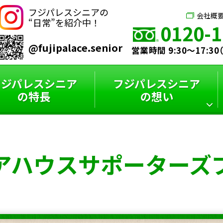
フジパレスシニアの
会社概
“日常”を紹介中！
0120-1
@fujipalace.senior
営業時間 9:30～17:3
フジパレスシニア
フジパレスシニア
の特長
の想い
シニアハウス
フジパレスシニア
スタッフインタビュー
フジパレスシニアと
アハウス
サポーターズ
サポーターズブログ
特選コラム
は？