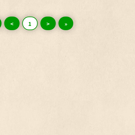
<
1
>
»