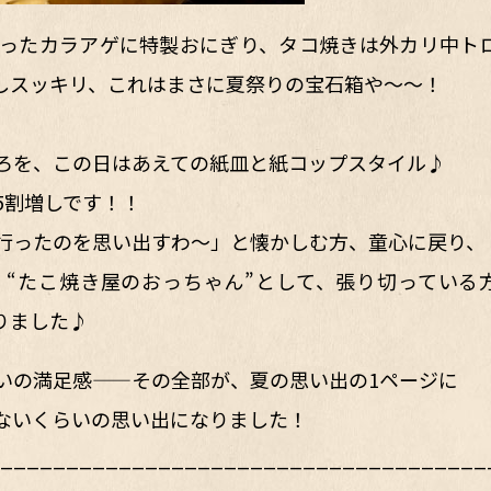
ったカラアゲに特製おにぎり、タコ焼きは外カリ中ト
しスッキリ、これはまさに夏祭りの宝石箱や～～！
ろを、この日はあえての紙皿と紙コップスタイル♪
5割増しです！！
行ったのを思い出すわ～」と懐かしむ方、童心に戻り、
“たこ焼き屋のおっちゃん”として、張り切っている
りました♪
いの満足感——その全部が、夏の思い出の1ページに
ないくらいの思い出になりました！
_____________________________________