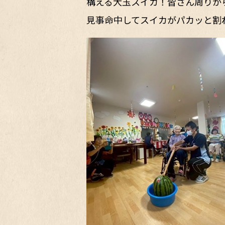
構える大玉スイカ！皆さん周りか
見事命中してスイカがパカッと割