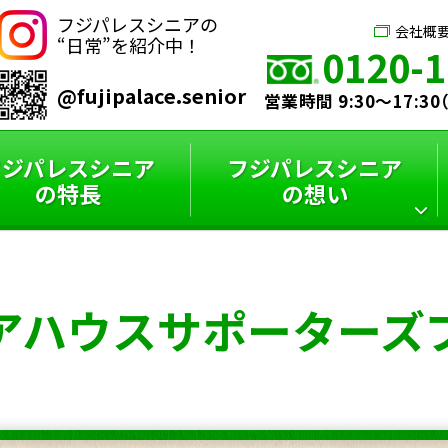
フジパレスシニアの
会社概
“日常”を紹介中！
0120-1
@fujipalace.senior
営業時間 9:30～17:3
フジパレスシニア
フジパレスシニア
の特長
の想い
シニアハウス
フジパレスシニア
スタッフインタビュー
フジパレスシニアと
アハウス
サポーターズ
サポーターズブログ
特選コラム
は？