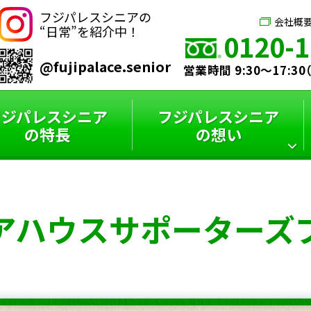
フジパレスシニアの
会社概
“日常”を紹介中！
0120-1
@fujipalace.senior
営業時間 9:30～17:3
フジパレスシニア
フジパレスシニア
の特長
の想い
シニアハウス
フジパレスシニア
スタッフインタビュー
フジパレスシニアと
アハウス
サポーターズ
サポーターズブログ
特選コラム
は？