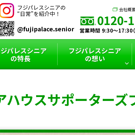
フジパレスシニアの
会社概
“日常”を紹介中！
0120-1
@fujipalace.senior
営業時間 9:30～17:3
フジパレスシニア
フジパレスシニア
の特長
の想い
シニアハウス
フジパレスシニア
スタッフインタビュー
フジパレスシニアと
アハウス
サポーターズ
サポーターズブログ
特選コラム
は？