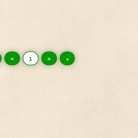
<
1
>
»