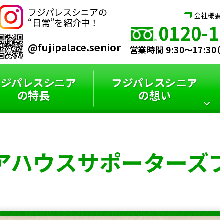
フジパレスシニアの
会社概
“日常”を紹介中！
0120-1
@fujipalace.senior
営業時間 9:30～17:3
フジパレスシニア
フジパレスシニア
の特長
の想い
シニアハウス
フジパレスシニア
スタッフインタビュー
フジパレスシニアと
アハウス
サポーターズ
サポーターズブログ
特選コラム
は？