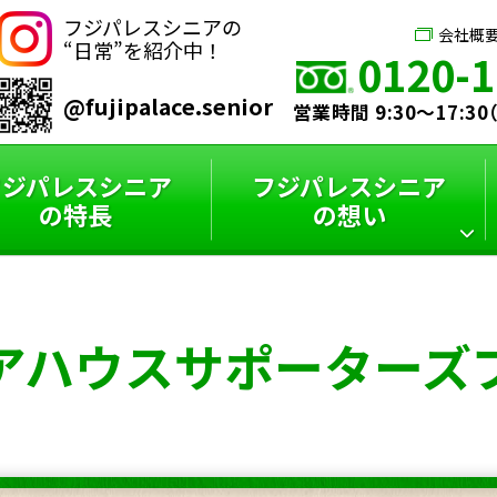
フジパレスシニアの
会社概
“日常”を紹介中！
0120-1
@fujipalace.senior
営業時間 9:30～17:3
フジパレスシニア
フジパレスシニア
の特長
の想い
シニアハウス
フジパレスシニア
スタッフインタビュー
フジパレスシニアと
アハウス
サポーターズ
サポーターズブログ
特選コラム
は？