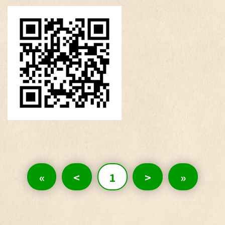
«
<
1
>
»