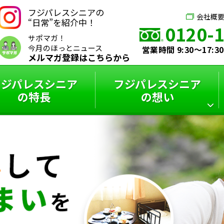
フジパレスシニアの
会社概
“日常”を紹介中！
0120-
サポマガ！
今月のほっとニュース
営業時間 9:30～17:
メルマガ登録はこちらから
フジパレスシニア
フジパレスシニア
の特長
の想い
シニアハウス
フジパレスシニア
スタッフインタビュー
フジパレスシニアと
サポーターズブログ
特選コラム
は？