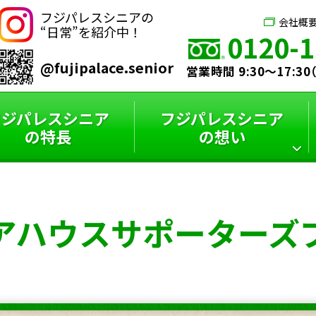
フジパレスシニアの
会社概
“日常”を紹介中！
0120-1
@fujipalace.senior
営業時間 9:30～17:3
フジパレスシニア
フジパレスシニア
の特長
の想い
シニアハウス
フジパレスシニア
スタッフインタビュー
フジパレスシニアと
アハウス
サポーターズ
サポーターズブログ
特選コラム
は？