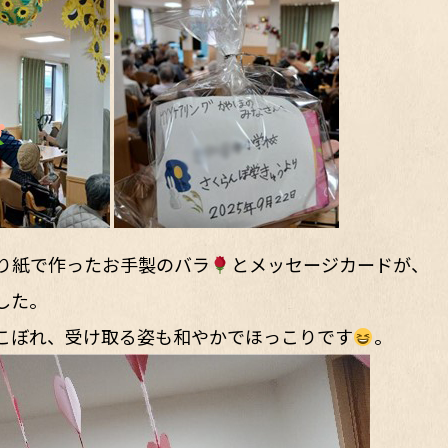
り紙で作ったお手製のバラ
とメッセージカードが、
した。
こぼれ、受け取る姿も和やかでほっこりです
。