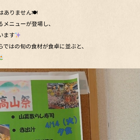
ありません🍽️
るメニューが登場し、
います
らではの旬の食材が食卓に並ぶと、