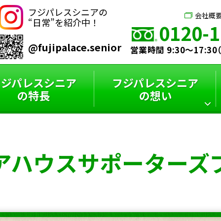
フジパレスシニアの
会社概
“日常”を紹介中！
0120-1
@fujipalace.senior
営業時間 9:30～17:3
フジパレスシニア
フジパレスシニア
の特長
の想い
シニアハウス
フジパレスシニア
スタッフインタビュー
フジパレスシニアと
アハウス
サポーターズ
サポーターズブログ
特選コラム
は？