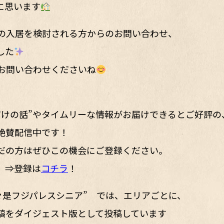
に思います
の入居を検討される方からのお問い合わせ、
した
お問い合わせくださいね
だけの話”やタイムリーな情報がお届けできるとご好評の
絶賛配信中です！
だの方はぜひこの機会にご登録ください。
。⇒登録は
コチラ
！
 “日々是フジパレスシニア” では、エリアごとに、
稿をダイジェスト版として投稿しています