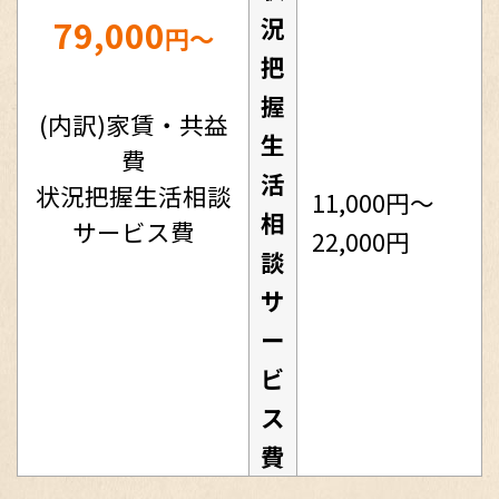
79,000
況
円～
把
握
(内訳)家賃・共益
生
費
活
状況把握生活相談
11,000円～
相
サービス費
22,000円
談
サ
ー
ビ
ス
費