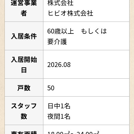
運営事業
株式会社
者
ヒビオ株式会社
60歳以上 もしくは
入居条件
要介護
入居開始
2026.08
日
戸数
50
スタッフ
日中1名
数
夜間1名
専有面積
18.00㎡～24.00㎡