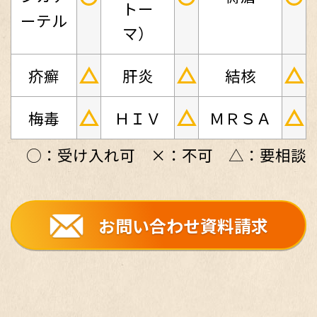
トー
ーテル
マ）
△
△
△
疥癬
肝炎
結核
△
△
△
梅毒
ＨＩＶ
ＭＲＳＡ
○：受け入れ可 ×：不可 △：要相談
お問い合わせ資料請求