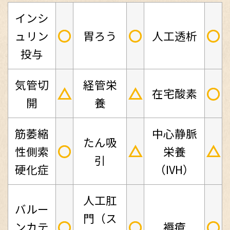
インシ
○
○
○
ュリン
胃ろう
人工透析
投与
気管切
経管栄
△
△
○
在宅酸素
開
養
筋萎縮
中心静脈
たん吸
○
△
△
性側索
栄養
引
硬化症
（IVH）
人工肛
バルー
門（ス
○
○
○
ンカテ
褥瘡