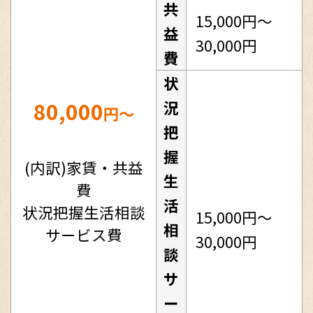
共
15,000円～
益
30,000円
費
状
80,000
況
円～
把
握
(内訳)家賃・共益
生
費
活
状況把握生活相談
15,000円～
相
サービス費
30,000円
談
サ
ー