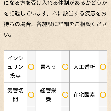
になる方を受け入れる体制があるかどうか
を記載しています。△に該当する疾患をお
持ちの場合、各施設に詳細をご相談くださ
い。
インシ
○
○
○
ュリン
胃ろう
人工透析
投与
気管切
経管栄
○
○
○
在宅酸素
開
養