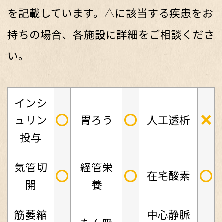
を記載しています。△に該当する疾患をお
持ちの場合、各施設に詳細をご相談くださ
い。
インシ
○
○
×
ュリン
胃ろう
人工透析
投与
気管切
経管栄
○
○
○
在宅酸素
開
養
筋萎縮
中心静脈