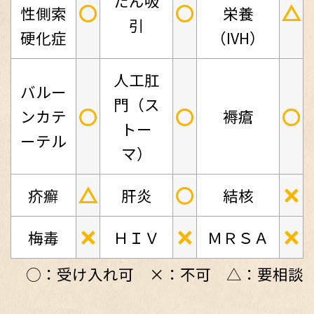
たん吸
○
○
△
性側索
栄養
引
硬化症
（IVH）
人工肛
バルー
門（ス
○
○
○
ンカテ
褥瘡
トー
ーテル
マ）
△
○
×
疥癬
肝炎
結核
×
×
×
梅毒
ＨＩＶ
ＭＲＳＡ
○：受け入れ可 ×：不可 △：要相談