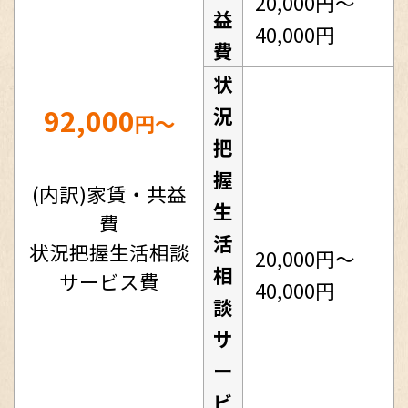
20,000円～
益
40,000円
費
状
92,000
況
円～
把
握
(内訳)家賃・共益
生
費
活
状況把握生活相談
20,000円～
相
サービス費
40,000円
談
サ
ー
ビ