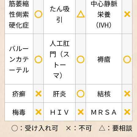
筋萎縮
中心静脈
たん吸
○
△
×
性側索
栄養
引
硬化症
（IVH）
人工肛
バルー
門（ス
○
○
○
ンカテ
褥瘡
トー
ーテル
マ）
×
○
×
疥癬
肝炎
結核
×
×
×
梅毒
ＨＩＶ
ＭＲＳＡ
○：受け入れ可 ×：不可 △：要相談