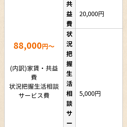
共
益
20,000円
費
状
88,000
況
円～
把
握
(内訳)家賃・共益
生
費
活
状況把握生活相談
相
5,000円
サービス費
談
サ
ー