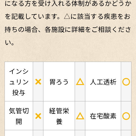
になる方を受け入れる体制があるかどうか
を記載しています。△に該当する疾患をお
持ちの場合、各施設に詳細をご相談くださ
い。
インシ
×
△
○
ュリン
胃ろう
人工透析
投与
気管切
経管栄
×
△
○
在宅酸素
開
養