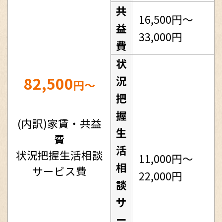
共
16,500円～
益
33,000円
費
状
82,500
況
円～
把
握
(内訳)家賃・共益
生
費
活
状況把握生活相談
11,000円～
相
サービス費
22,000円
談
サ
ー