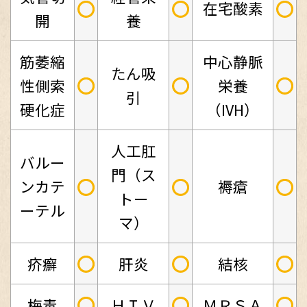
○
○
○
在宅酸素
開
養
筋萎縮
中心静脈
たん吸
○
○
○
性側索
栄養
引
硬化症
（IVH）
人工肛
バルー
門（ス
○
○
○
ンカテ
褥瘡
トー
ーテル
マ）
○
○
○
疥癬
肝炎
結核
○
○
○
梅毒
ＨＩＶ
ＭＲＳＡ