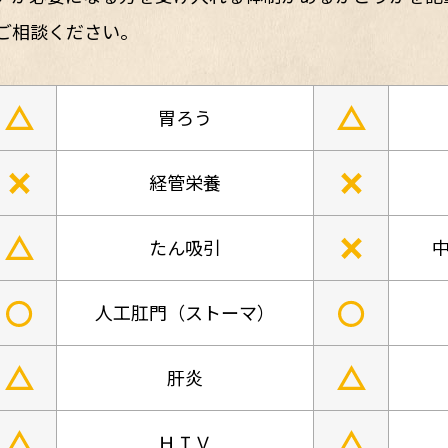
ご相談ください。
△
△
胃ろう
×
×
経管栄養
△
×
たん吸引
中
○
○
人工肛門（ストーマ）
△
△
肝炎
△
△
ＨＩＶ