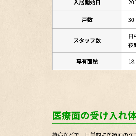
入居開始日
20
戸数
30
日
スタッフ数
夜
専有面積
18
医療面の受け入れ
持病などで、日常的に医療面のケ