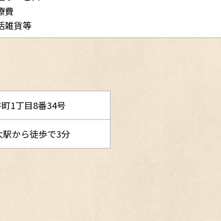
療費
活雑貨等
町1丁目8番34号
太駅から徒歩で3分