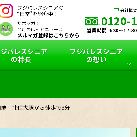
フジパレスシニアの
会社概
“日常”を紹介中！
0120-
サポマガ！
今月のほっとニュース
営業時間 9:30～17:
メルマガ登録はこちらから
フジパレスシニア
フジパレスシニア
の特長
の想い
シニアハウス
フジパレスシニア
スタッフインタビュー
フジパレスシニアと
サポーターズブログ
特選コラム
は？
和線 北信太駅から徒歩で3分