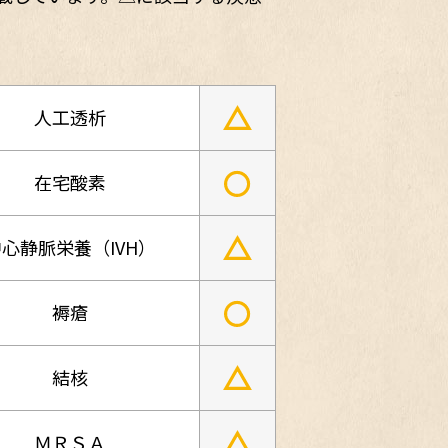
△
人工透析
○
在宅酸素
△
心静脈栄養（IVH）
○
褥瘡
△
結核
△
ＭＲＳＡ