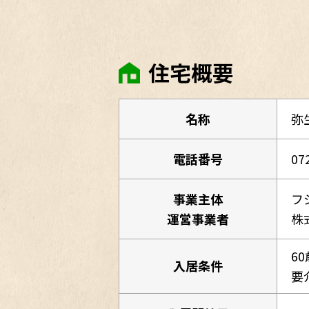
住宅概要
名称
弥
電話番号
07
事業主体
フ
運営事業者
株
6
入居条件
要