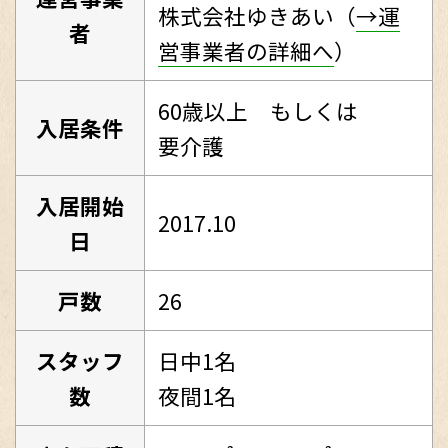
株式会社ゆきあい（
→運
者
営事業者の詳細へ
）
60歳以上 もしくは
入居条件
要介護
入居開始
2017.10
日
戸数
26
スタッフ
日中1名
数
夜間1名