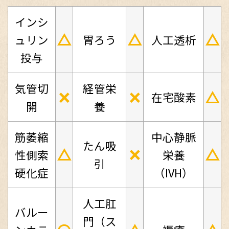
インシ
△
△
△
ュリン
胃ろう
人工透析
投与
気管切
経管栄
×
×
△
在宅酸素
開
養
筋萎縮
中心静脈
たん吸
△
×
△
性側索
栄養
引
硬化症
（IVH）
人工肛
バルー
門（ス