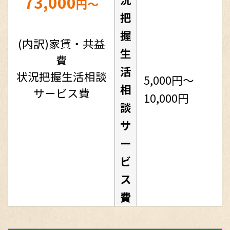
73,000
円～
把
握
(内訳)家賃・共益
生
費
活
状況把握生活相談
5,000円～
相
サービス費
10,000円
談
サ
ー
ビ
ス
費