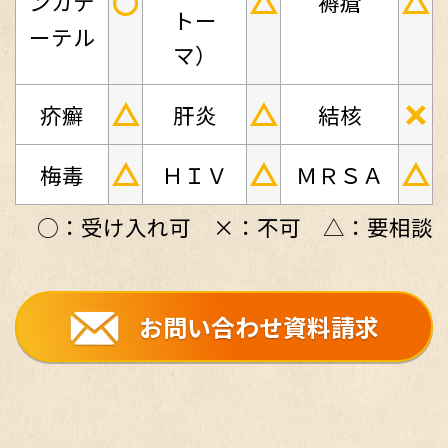
○
△
△
ンカテ
褥瘡
トー
ーテル
マ）
△
△
×
疥癬
肝炎
結核
△
△
△
梅毒
ＨＩＶ
ＭＲＳＡ
○：受け入れ可 ×：不可 △：要相談
お問い合わせ資料請求