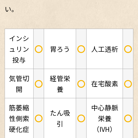
い。
インシ
○
○
○
ュリン
胃ろう
人工透析
投与
気管切
経管栄
○
○
○
在宅酸素
開
養
筋萎縮
中心静脈
たん吸
○
○
○
性側索
栄養
引
硬化症
（IVH）