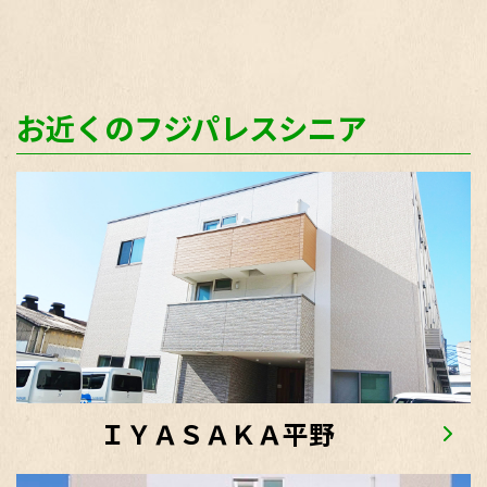
お近くのフジパレスシニア
ＩＹＡＳＡＫＡ平野