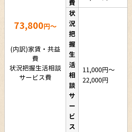
費
状
73,800
況
円～
把
握
(内訳)家賃・共益
生
費
活
状況把握生活相談
11,000円～
相
サービス費
22,000円
談
サ
ー
ビ
ス