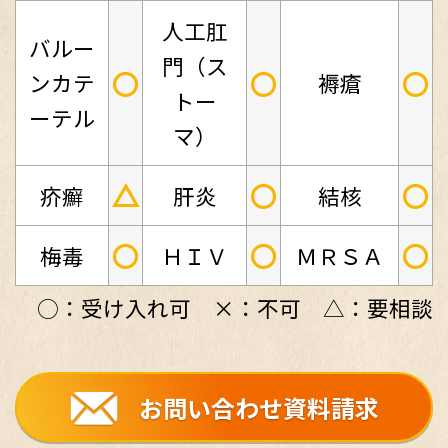
人工肛
バルー
門（ス
○
○
○
ンカテ
褥瘡
トー
ーテル
マ）
△
○
○
疥癬
肝炎
結核
○
○
○
梅毒
ＨＩＶ
ＭＲＳＡ
○：受け入れ可 ×：不可 △：要相談
お問い合わせ資料請求