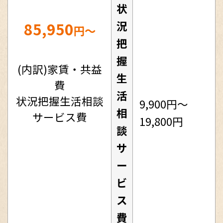
状
85,950
況
円～
把
握
(内訳)家賃・共益
生
費
活
状況把握生活相談
9,900円～
相
サービス費
19,800円
談
サ
ー
ビ
ス
費