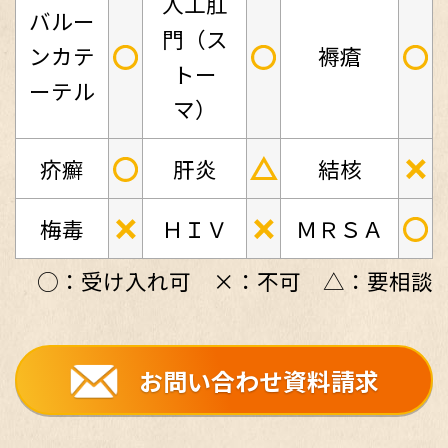
人工肛
バルー
門（ス
○
○
○
ンカテ
褥瘡
トー
ーテル
マ）
○
△
×
疥癬
肝炎
結核
×
×
○
梅毒
ＨＩＶ
ＭＲＳＡ
○：受け入れ可 ×：不可 △：要相談
お問い合わせ資料請求