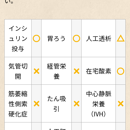
い。
インシ
○
○
△
ュリン
胃ろう
人工透析
投与
気管切
経管栄
×
×
○
在宅酸素
開
養
筋萎縮
中心静脈
たん吸
×
×
×
性側索
栄養
引
硬化症
（IVH）