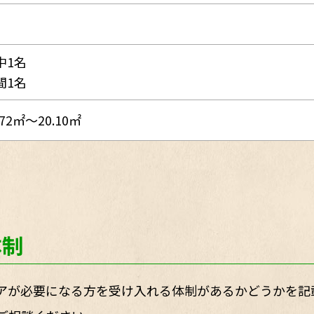
中1名
間1名
.72㎡～20.10㎡
体制
アが必要になる方を受け入れる体制があるかどうかを記