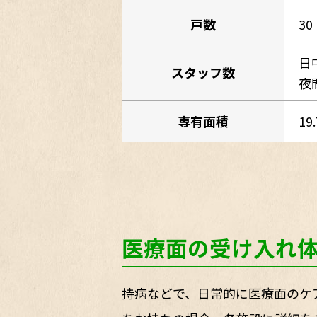
戸数
30
日
スタッフ数
夜
専有面積
19
医療面の受け入れ
持病などで、日常的に医療面のケ