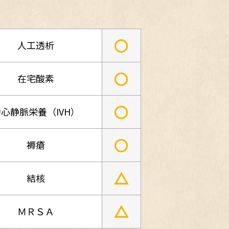
○
人工透析
○
在宅酸素
○
心静脈栄養（IVH）
○
褥瘡
△
結核
△
ＭＲＳＡ