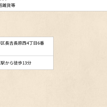
活雑貨等
区長吉長原西4丁目6番
駅から徒歩13分