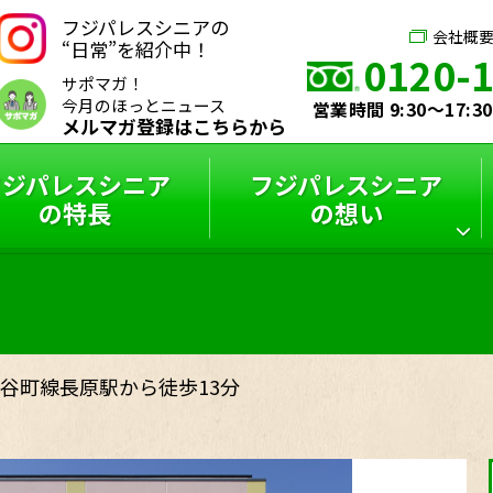
フジパレスシニアの
会社概
“日常”を紹介中！
0120-
サポマガ！
今月のほっとニュース
営業時間 9:30～17:
メルマガ登録はこちらから
フジパレスシニア
フジパレスシニア
の特長
の想い
シニアハウス
フジパレスシニア
スタッフインタビュー
フジパレスシニアと
サポーターズブログ
特選コラム
は？
谷町線長原駅から徒歩13分