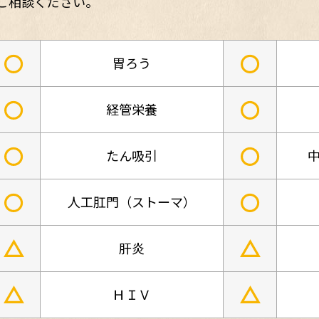
ご相談ください。
○
○
胃ろう
○
○
経管栄養
○
○
たん吸引
中
○
○
人工肛門（ストーマ）
△
△
肝炎
△
△
ＨＩＶ