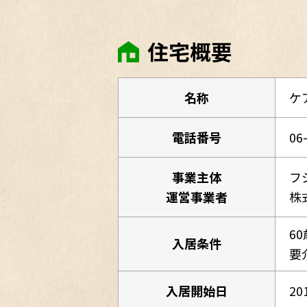
住宅概要
名称
ケ
電話番号
06
事業主体
フ
運営事業者
株
6
入居条件
要
入居開始日
20