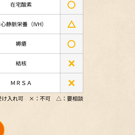
○
在宅酸素
△
心静脈栄養（IVH）
○
褥瘡
×
結核
×
ＭＲＳＡ
受け入れ可 ×：不可 △：要相談