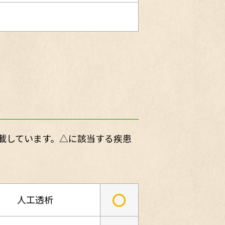
載しています。△に該当する疾患
○
人工透析