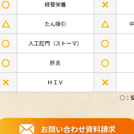
○
×
経管栄養
△
△
たん吸引
中
○
○
人工肛門（ストーマ）
○
○
肝炎
×
×
ＨＩＶ
○：
お問い合わせ資料請求