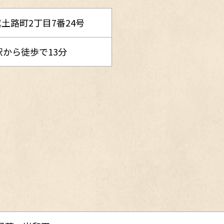
土路町2丁目7番24号
駅から徒歩で13分