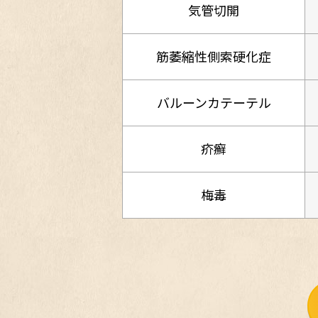
気管切開
筋萎縮性側索硬化症
バルーンカテーテル
疥癬
梅毒