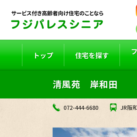
トップ
住宅を探す
清風苑 岸和田
ご入居者の声
入居事例
072-444-6680
JR阪