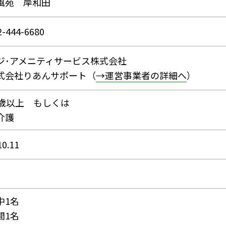
風苑 岸和田
2-444-6680
ジ･アメニティサービス株式会社
式会社りあんサポート（
→運営事業者の詳細へ
）
0歳以上 もしくは
介護
10.11
中1名
間1名