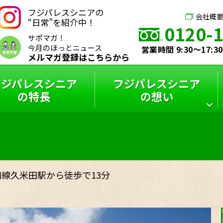
フジパレスシニアの
会社概
“日常”を紹介中！
0120-
サポマガ！
今月のほっとニュース
営業時間 9:30～17:
メルマガ登録はこちらから
フジパレスシニア
フジパレスシニア
の特長
の想い
シニアハウス
フジパレスシニア
スタッフインタビュー
フジパレスシニアと
サポーターズブログ
特選コラム
は？
和線久米田駅から徒歩で13分