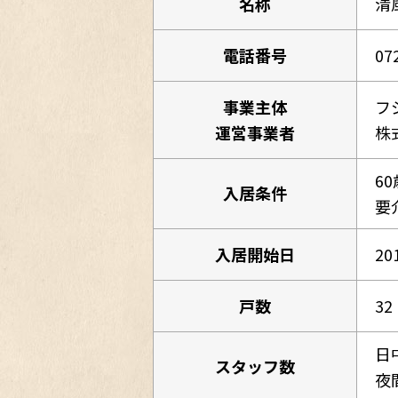
名称
清
電話番号
07
事業主体
フ
運営事業者
株
6
入居条件
要
入居開始日
20
戸数
32
日
スタッフ数
夜