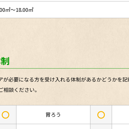
.00㎡～18.00㎡
体制
アが必要になる方を受け入れる体制があるかどうかを記
ご相談ください。
○
○
胃ろう