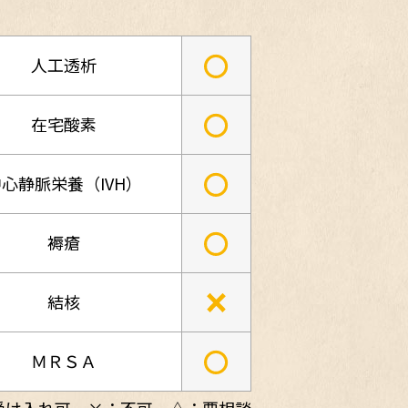
○
人工透析
○
在宅酸素
○
心静脈栄養（IVH）
○
褥瘡
×
結核
○
ＭＲＳＡ