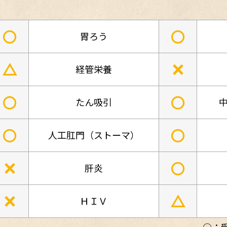
○
○
胃ろう
△
×
経管栄養
○
○
たん吸引
中
○
○
人工肛門（ストーマ）
×
○
肝炎
×
△
ＨＩＶ