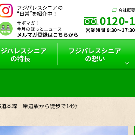
フジパレスシニアの
会社概
“日常”を紹介中！
0120-
サポマガ！
今月のほっとニュース
営業時間 9:30～17:
メルマガ登録はこちらから
フジパレスシニア
フジパレスシニア
の特長
の想い
シニアハウス
フジパレスシニア
スタッフインタビュー
フジパレスシニアと
サポーターズブログ
特選コラム
は？
海道本線 岸辺駅から徒歩で14分