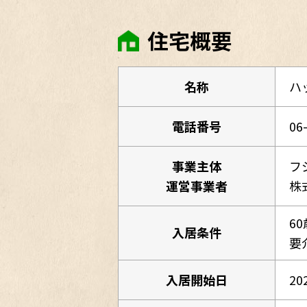
住宅概要
名称
ハ
電話番号
06
事業主体
フ
運営事業者
株
6
入居条件
要
入居開始日
20