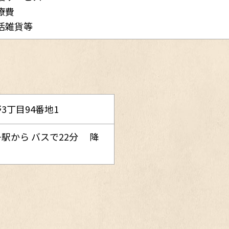
療費
活雑貨等
3丁目94番地1
駅から バスで22分 降