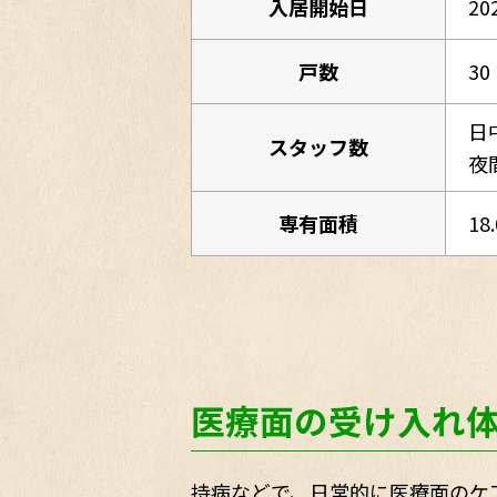
入居開始日
20
戸数
30
日
スタッフ数
夜
専有面積
18
医療面の受け入れ
持病などで、日常的に医療面のケ