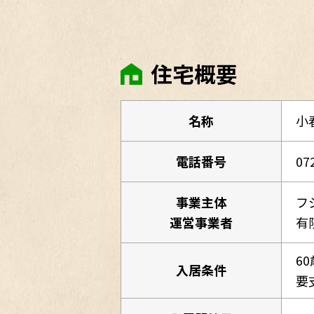
住宅概要
名称
小
電話番号
07
事業主体
フ
運営事業者
有
6
入居条件
要