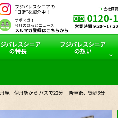
フジパレスシニアの
会社概
“日常”を紹介中！
0120-
サポマガ！
今月のほっとニュース
営業時間 9:30～17:
メルマガ登録はこちらから
フジパレスシニア
フジパレスシニア
の特長
の想い
シニアハウス
フジパレスシニア
スタッフインタビュー
フジパレスシニアと
サポーターズブログ
特選コラム
は？
丹線 伊丹駅から バスで22分 降車後、徒歩3分