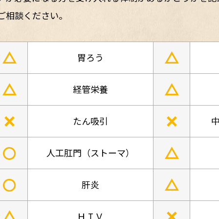
ご相談ください。
△
△
胃ろう
△
△
経管栄養
×
×
たん吸引
中
○
△
人工肛門（ストーマ）
○
△
肝炎
△
×
ＨＩＶ