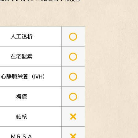
○
人工透析
○
在宅酸素
○
心静脈栄養（IVH）
○
褥瘡
×
結核
×
ＭＲＳＡ