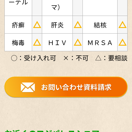
ーテル
マ）
△
△
△
疥癬
肝炎
結核
△
△
△
梅毒
ＨＩＶ
ＭＲＳＡ
○：受け入れ可 ×：不可 △：要相談
お問い合わせ資料請求