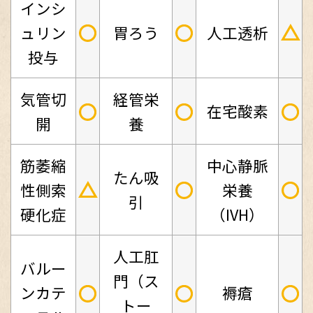
インシ
○
○
△
ュリン
胃ろう
人工透析
投与
気管切
経管栄
○
○
○
在宅酸素
開
養
筋萎縮
中心静脈
たん吸
△
○
○
性側索
栄養
引
硬化症
（IVH）
人工肛
バルー
門（ス
○
○
○
ンカテ
褥瘡
トー