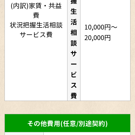
握
(内訳)家賃・共益
生
費
活
状況把握生活相談
10,000円～
相
サービス費
20,000円
談
サ
ー
ビ
ス
費
その他費用(任意/別途契約)